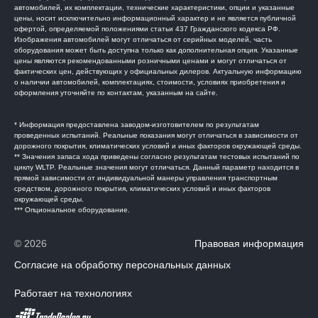
автомобилей, их комплектации, технические характеристики, опции и указанные
цены, носит исключительно информационный характер и не является публичной
офертой, определяемой положениями статьи 437 Гражданского кодекса РФ.
Изображения автомобилей могут отличаться от серийных моделей, часть
оборудования может быть доступна только как дополнительная опция. Указанные
цены являются рекомендованными розничными ценами и могут отличаться от
фактических цен, действующих у официальных дилеров. Актуальную информацию
о наличии автомобилей, комплектациях, стоимости, условиях приобретения и
оформления уточняйте по контактам, указанным на сайте.
* Информация предоставлена заводом-изготовителем по результатам
проведенных испытаний. Реальные показания могут отличаться в зависимости от
дорожного покрытия, климатических условий и иных факторов окружающей среды.
** Значения запаса хода приведены согласно результатам тестовых испытаний по
циклу WLTP. Реальные значения могут отличаться. Данный параметр находится в
прямой зависимости от индивидуальной манеры управления транспортным
средством, дорожного покрытия, климатических условий и иных факторов
окружающей среды.
*** Опциональное оборудование.
© 2026
Правовая информация
Согласие на обработку персональных данных
Работает на технологиях