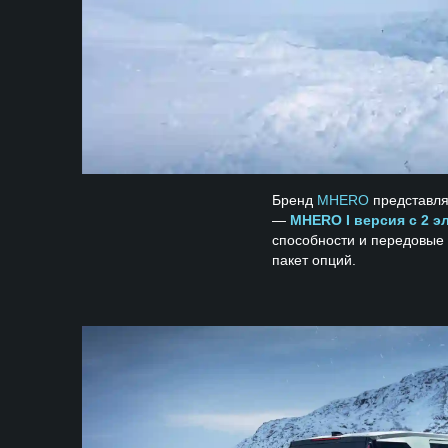
Бренд
MHERO
представля
—
MHERO I версия с 2 э
способности и передовые
пакет опций.