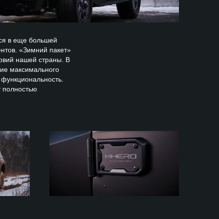
ся в еще большей
нтов. «Зимний пакет»
ловий нашей страны. В
ние максимального
т функциональность.
т полностью