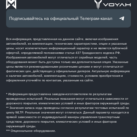
Подписывайтесь на официальный Телеграм-канал
Вся информация, представленная на данном сайте, включая изображения
автомобилей, их комплектации, технические характеристики, опции и указанные
цены, носит исключительно информационный характер и не является публичной
офертой, определяемой положениями статьи 437 Гражданского кодекса РФ.
Изображения автомобилей могут отличаться от серийных моделей, часть
оборудования может быть доступна только как дополнительная опция. Указанные
цены являются рекомендованными розничными ценами и могут отличаться от
фактических цен, действующих у официальных дилеров. Актуальную информацию
о наличии автомобилей, комплектациях, стоимости, условиях приобретения и
оформления уточняйте по контактам, указанным на сайте.
* Информация предоставлена заводом-изготовителем по результатам
проведенных испытаний. Реальные показания могут отличаться в зависимости от
дорожного покрытия, климатических условий и иных факторов окружающей среды.
** Значения запаса хода приведены согласно результатам тестовых испытаний по
циклу WLTP. Реальные значения могут отличаться. Данный параметр находится в
прямой зависимости от индивидуальной манеры управления транспортным
средством, дорожного покрытия, климатических условий и иных факторов
окружающей среды.
*** Опциональное оборудование.