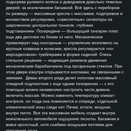
подогрева рулевого колеса и доводчиков довольно тяжелых
дверей, за исключением багажной. Всё здесь с перебором
по размеру — массивные кресла с массажем, подогревом и
множеством регулировок, «самолетные» селекторы на
широченном центральном тоннеле, глубокие
подстаканники. Посередине — большущий тачскрин плюс
еще два дисплея по бокам от него. Механическое
превалирует над сенсорным — управление возложено на
крупные клавиши и колесики, кресла регулируются «по-
мерседесовски» тумблерами в форме сидений. Очень
стильное решение — индикация режимов движения
механическим барабанчиком под прозрачным стеклом. При
этом двери изнутри открываются кнопками, не связанными с
замками. Диван второго ряда делит пополам массивный
откидной подлокотник с еще одним тачскрином — с его
помощью можно независимо настроить части дивана,
включить массаж. Можно изменить температуру климат-
контроля, но тогда она поменяется и спереди, отдельной
климатической зоны сзади нет. Печка, кстати, мощная,
внутри тепло. Вся эта массивная мебель создает внутри
немаленького автомобиля ощущение тесноты. Багажник и
вовсе крохотный, хотя снабжен мощными петлями для
крепления груза.