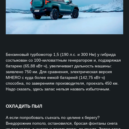
Бензиновый турбомотор 1,5 (190 л.с. и 300 Нм) у гибрида
состыкован со 100-киловаттным генератором и, подзаряжая
батарею (65,88 кВт·ч), увеличивает дальность машины:
заявлено 750 км. Для сравнения, электрическая версия
MHERO с куда более емкой батареей (142,75 кВт·ч)
способна, по заверениям производителя, проехать 450 км.
Надо сказать, здесь запас нельзя назвать избыточным.
ОХЛАДИТЬ ПЫЛ
А если попробовать съехать по целине к берегу?
Внедорожник пополз, остановился, бросая фонтаны снега
из-под колес, а иногда и докапываясь до грунта. Затем сдал