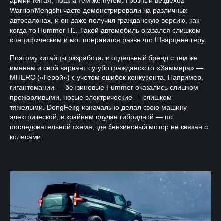
армии Китая, пошла тем же путем. Грозный вездеход
Warrior/Mengshi часто демонстрировали на различных
автосалонах, и он даже получил гражданскую версию, как
когда-то Hummer H1. Такой автомобиль оказался слишком
специфическим и мог понравится разве что Шварценеггеру.
Поэтому китайцы разработали отдельный бренд с тем же
именем и свой вариант сугубо гражданского «Хаммера» —
MHERO («Герой») с учетом ошибок конкурента. Например,
гигантомании — бензиновые Hummer оказались слишком
прожорливыми, новые электрические — слишком
тяжелыми. DongFeng изначально делал свою машину
электрической, в крайнем случае гибридной — по
последовательной схеме, где бензиновый мотор не связан с
колесами.